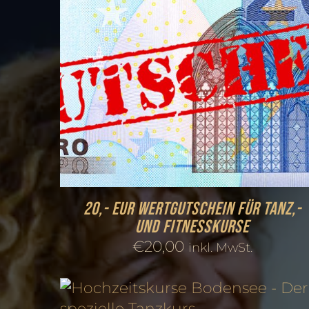
20,- EUR Wertgutschein für Tanz,-
und Fitnesskurse
€
20,00
inkl. MwSt.