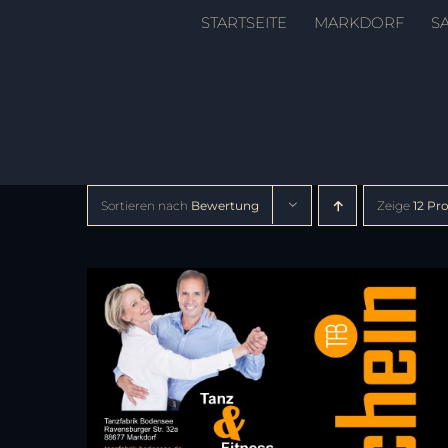
Zum
STARTSEITE
MARKDORF
S
Inhalt
springen
Sortieren nach
Bewertung
Zeige
12 Pr