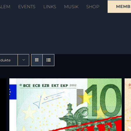
ALEM
EVENTS
LINKS
MUSIK
SHOP
MEMB
odukte