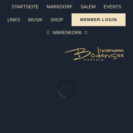
Zum
STARTSEITE
MARKDORF
SALEM
EVENTS
Inhalt
LINKS
MUSIK
SHOP
MEMBER-LOGIN
springen
WARENKORB
Laden...