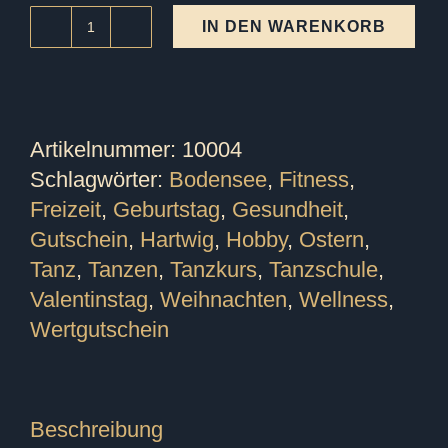
IN DEN WARENKORB
20,-
EUR
Wertgutschein
für
Artikelnummer:
10004
Tanz,-
Schlagwörter:
Bodensee
,
Fitness
,
und
Freizeit
,
Geburtstag
,
Gesundheit
,
Fitnesskurse
Gutschein
,
Hartwig
,
Hobby
,
Ostern
,
Menge
Tanz
,
Tanzen
,
Tanzkurs
,
Tanzschule
,
Valentinstag
,
Weihnachten
,
Wellness
,
Wertgutschein
Beschreibung