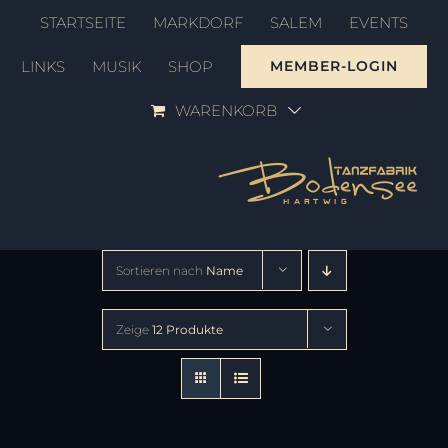
Zum
STARTSEITE
MARKDORF
SALEM
EVENTS
Inhalt
LINKS
MUSIK
SHOP
MEMBER-LOGIN
springen
WARENKORB
Sortieren nach
Name
Zeige
12 Produkte