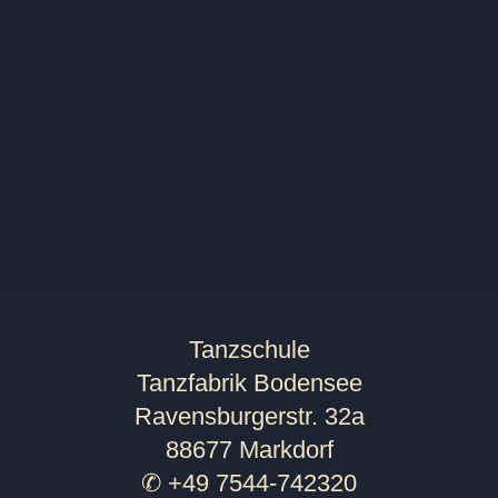
#Tanzschule Salem #Tanzkurs Salem #Kurs
# Tanzen #Neufrach #Prinz Max
#TanzenMachtSpass #BestesHobbyDerWelt
#Tanzfabrik #Bodensee #Hartwig
Tanzschule
Tanzfabrik Bodensee
Ravensburgerstr. 32a
88677 Markdorf
✆ +49 7544-742320