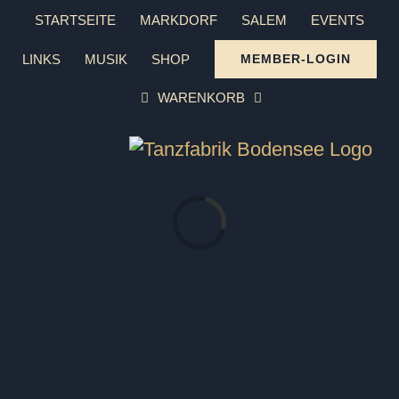
Zum
STARTSEITE
MARKDORF
SALEM
EVENTS
Inhalt
LINKS
MUSIK
SHOP
MEMBER-LOGIN
springen
WARENKORB
Laden...