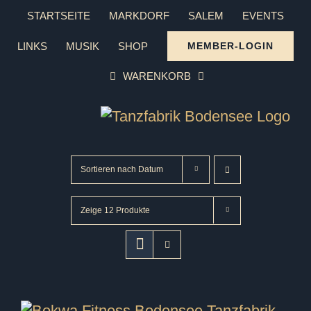
Zum
STARTSEITE
MARKDORF
SALEM
EVENTS
Inhalt
LINKS
MUSIK
SHOP
MEMBER-LOGIN
springen
WARENKORB
Sortieren nach
Datum
Zeige
12 Produkte