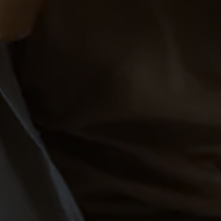
PAARE-SALEM
SCHÜLER
SINGLES
Salsa in Markdorf – Kurse &
Party
West-Coast-Swing in
Markdorf