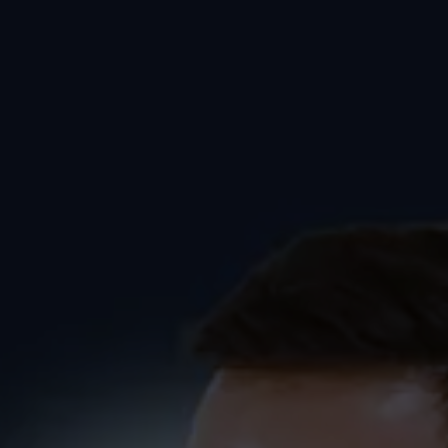
Spruch01 zum Tanzkurs
(Kurzkurs) in Markdorf
PAARE
SINGLES
SprüchePaare