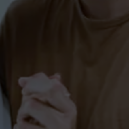
Hochzeitstanzkurs Salem
PAARE-SALEM
Tanzkurs für Paare in Salem
(Standard & Latein)
PAARE-SALEM