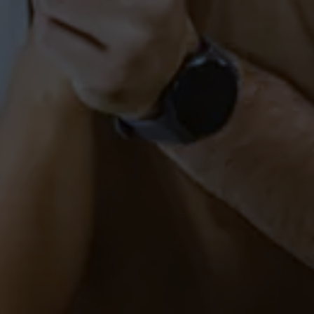
Tanzkurs (Kurzkurs) in
Markdorf
PAARE
SINGLES
Gutschein verschenken
FITNESS
PAARE