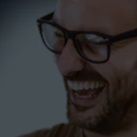
Jazz Dance und Hip-Hop
KINDER
Tanzkurs (Kurzkurs) in
Salem
PAARE-SALEM