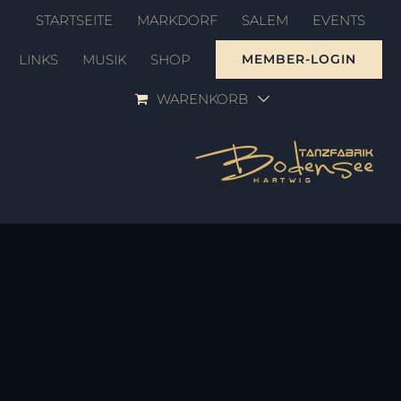
Zum
STARTSEITE
MARKDORF
SALEM
EVENTS
Inhalt
LINKS
MUSIK
SHOP
MEMBER-LOGIN
springen
WARENKORB