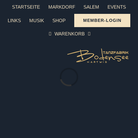
Zum
STARTSEITE
MARKDORF
SALEM
EVENTS
Inhalt
LINKS
MUSIK
SHOP
MEMBER-LOGIN
springen
WARENKORB
Laden...