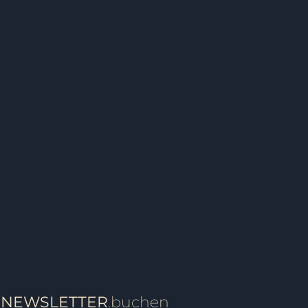
ÜLER
SINGLES
kdorf – Der Kurs / Club!
ÜLER
NEWSLETTER
.buchen