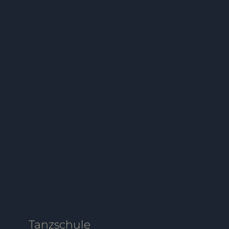
PAARE
SCHÜLER
Zumba Fitness (Markdorf)
FITNESS
SCHÜLER
SI
Tanzschule