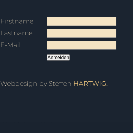
Firstname
Lastname
E-Mail
Anmelden
Webdesign by Steffen
HARTWIG.
vent, Kindergeburtstag, Geburtstagsfeier, Tanzball, Veranstaltung, Vermietung, Mieten, Raum, Moderation, Abschlussball, Kurzkurs, Standard, Latein, Discofox, West Coast Swing, WCS, Tanzstudio, Hochzeitsportal