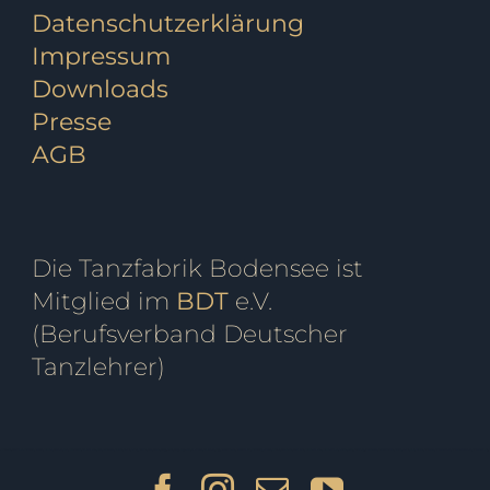
Datenschutzerklärung
Impressum
Downloads
Presse
AGB
Die Tanzfabrik Bodensee ist
Mitglied im
BDT
e.V.
(Berufsverband Deutscher
Tanzlehrer)
ensee, Tanzschule Markdorf, Fitness, Ballett, Tanzkurs, Kurs, Breakdance, Privatstunden, Jazz, Kindertanz, Pilates, Zumba, Strong Nation, Tanz, Tanzen, Tango, Salsa, Tango Argentino, Gutschein, Privatkurs, Yoga, Fitnesscenter, Fitnessstudio, Markdorfgutschein, Bokwa, Tanzlehrer, Instructor, Ballettstunden, Ballettschule, Steffen, Candy, Hartwig, Turniertanz, Landesmeister, Presse, Rumba, Jive, Walzer, Hochzeit, Hochzeitskurs, Hochzeitstanzkurs, Hochzeitsblog, E
Facebook
Instagram
E-
YouTube