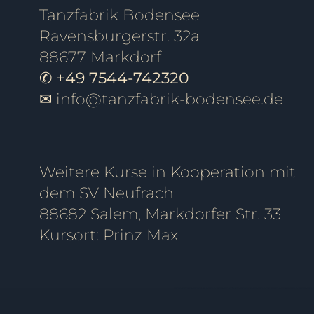
Tanzfabrik Bodensee
Ravensburgerstr. 32a
88677 Markdorf
✆ +49 7544-742320
✉
info@tanzfabrik-bodensee.de
Weitere Kurse in Kooperation mit
dem SV Neufrach
88682 Salem, Markdorfer Str. 33
Kursort: Prinz Max
Tanzschule Friedrichshafen, Tanzschule Ravensburg, Tanzschule überlingen, Tanzschule Pfullendorf, Tanzschule Oberteuringen, Tanzschule Meersburg, Tanzschule Immenstaad, Tanzschule Sigmaringen, Tanzschule Bod