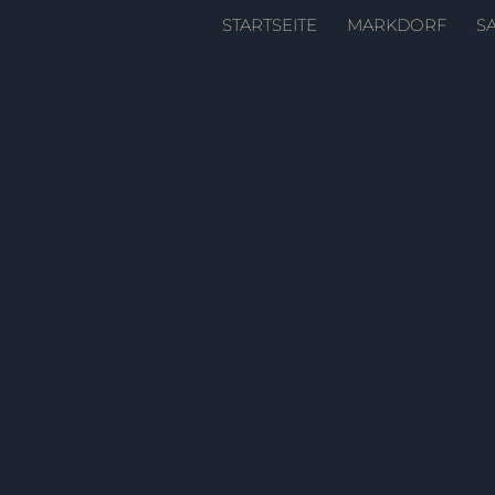
Zum
STARTSEITE
MARKDORF
S
Inhalt
springen