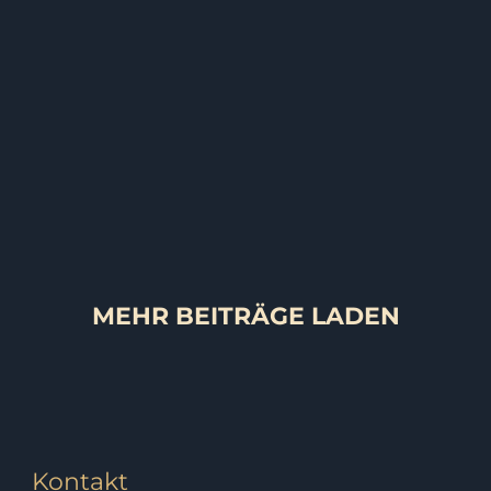
KINDER
SCH
Discofox in Mar
NGLES
PAARE
SCH
MEHR BEITRÄGE LADEN
Kontakt