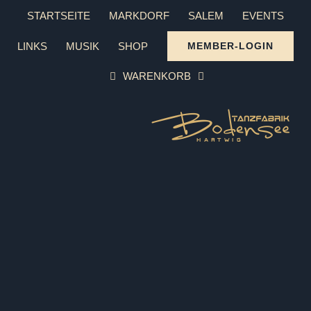
Zum
STARTSEITE
MARKDORF
SALEM
EVENTS
Inhalt
LINKS
MUSIK
SHOP
MEMBER-LOGIN
springen
WARENKORB