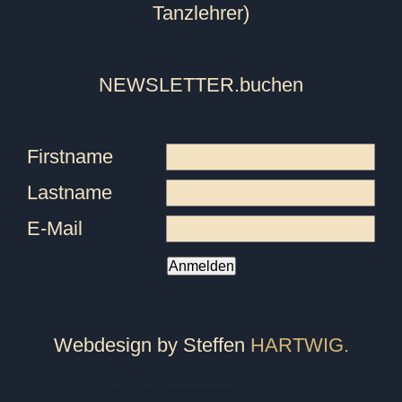
Tanzlehrer)
NEWSLETTER
.buchen
Firstname
Lastname
E-Mail
Anmelden
Webdesign by Steffen
HARTWIG.
Tanzschule Friedrichshafen, Tanzschule Ravensburg, Tanzschule überlingen, Tanzschule Pfullendorf, Tanzschule Oberteuringen, Tanzschule Meersburg, Tanzschule Immenstaad, Tanzschule Sigmaringen, Tanzschule Bodensee, Tanzschule Markdorf, Fitness, Ballett, Tanzkurs, Kurs, Breakdance, Privatstunden, Jazz, Kindertanz, Pilates, Zumba, Strong Nation, Tanz, Tanzen, Tango, Salsa, Tango Argentino, Gutschein, Privatkurs, Yoga, Fitnesscenter, Fitnessstudio, Markdorfgutschein, Bokwa, Tanzlehrer, Instructor, Ballettstunden, Ballettschule, Steffen, Candy, Hartwig, Turniertanz, Landesmeister, Presse, Rumba, Jive, Walzer, Hochzeit, Hochzeitskurs, Hochzeitstanzkurs, Hochzeitsblog, Event, Kindergeburtstag, Geburtstagsfeier, Tanzball, Veranstaltung, Vermietung, Mieten, Raum, Moderation, Abschlussball, Kurzkurs, Standard, Latein, Discofox, West Coast Swing, WCS, Tanzstudio, Hochzeitsportal