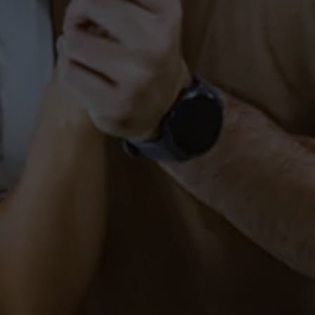
Tanzkurs (Kurzkurs) in
Markdorf
PAARE
SINGLES
West-Coast-Swing in
Markdorf
PAARE
SCHÜLER