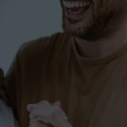
Tanzkurs (Kurzkurs) in
Salem
PAARE-SALEM
Tanzkurs für Paare in Salem
(Standard & Latein)
PAARE-SALEM