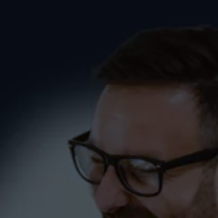
Spruch01 zum Tanzkurs
(Kurzkurs) in Markdorf
PAARE
SINGLES
SprüchePaare