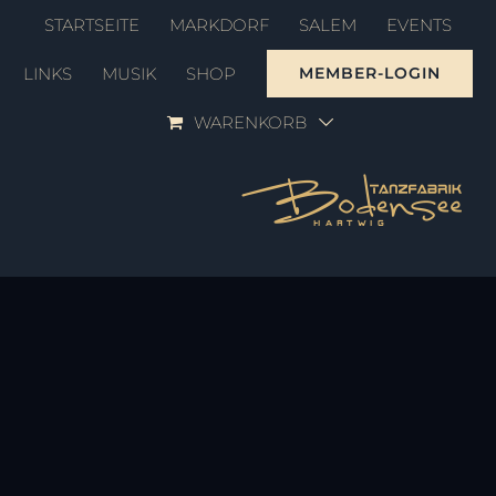
Zum
STARTSEITE
MARKDORF
SALEM
EVENTS
Inhalt
LINKS
MUSIK
SHOP
MEMBER-LOGIN
springen
WARENKORB