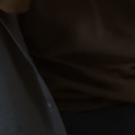
Privatstunden Bodensee
PAARE
SINGLES
Tanzkurs für Paare in
Markdorf (Standard &
Latein)
PAARE
SINGLES