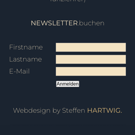
NEWSLETTER
.buchen
Firstname
Lastname
E-Mail
Anmelden
Webdesign by Steffen
HARTWIG.
Tanzschule Friedrichshafen, Tanzschule Ravensburg, Tanzschule überlingen, Tanzschule Pfullendorf, Tanzschule Oberteuringen, Tanzschule Meersburg, Tanzschule Immenstaad, Tanzschule Sigmaringen, Tanzschule Bodensee, Tanzschule Markdorf, Fitness, Ballett, Tanzkurs, Kurs, Breakdance, Privatstunden, Jazz, Kindertanz, Pilates, Zumba, Strong Nation, Tanz, Tanzen, Tango, Salsa, Tango Argentino, Gutschein, Privatkurs, Yoga, Fitnesscenter, Fitnessstudio, Markdorfgutschein, Bokwa, Tanzlehrer, Instructor, Ballettstunden, Ballettschule, Steffen, Candy, Hartwig, Turniertanz, Landesmeister, Presse, Rumba, Jive, Walzer, Hochzeit, Hochzeitskurs, Hochzeitstanzkurs, Hochzeitsblog, Event, Kindergeburtstag, Geburtstagsfeier, Tanzball, Veranstaltung, Vermietung, Mieten, Raum, Moderation, Abschlussball, Kurzkurs, Standard, Latein, Discofox, West Coast Swing, WCS, Tanzstudio, Hochzeitsportal