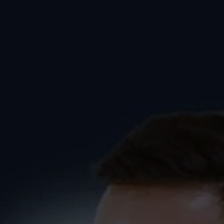
Spruch01 zum Tanzkurs
(Kurzkurs) in Markdorf
PAARE
SINGLES
SprüchePaare