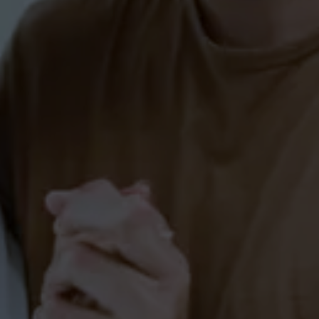
Tanzkurs für Paare in Salem
(Standard & Latein)
PAARE-SALEM
Tanzkurs (Kurzkurs) in
Markdorf
PAARE
SINGLES