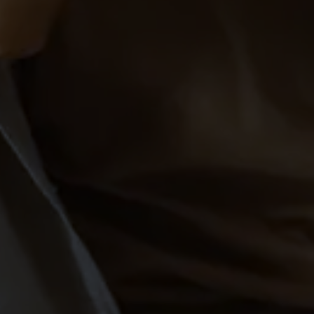
Schülertanzkurs
SCHÜLER
Salsa in Markdorf – Kurse &
Party
West-Coast-Swing in
Markdorf