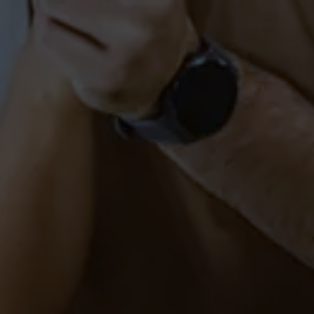
Gutschein verschenken
FITNESS
PAARE
PAARE-SALEM
SCHÜLER
SINGLES