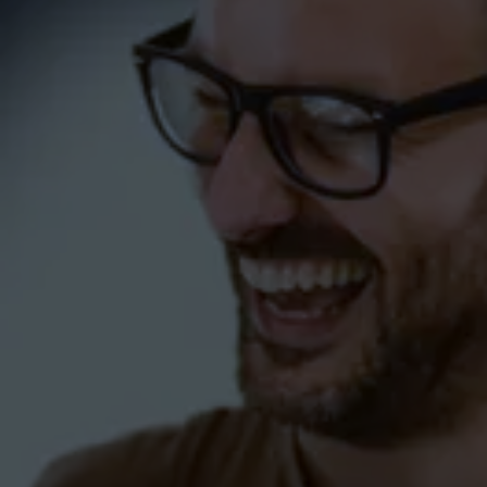
Spruch02 zum Tanzkurs
(Kurzkurs) in Markdorf
PAARE
SINGLES
SprüchePaare
Spruch01 zum Tanzkurs
(Kurzkurs) in Markdorf
PAARE
SINGLES
SprüchePaare