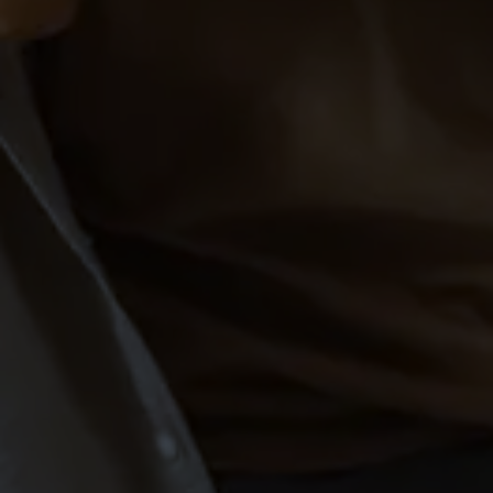
PAARE-SALEM
Tanzkurs für Paare in Salem
(Standard & Latein)
PAARE-SALEM
Tanzkurs (Kurzkurs) in
Markdorf
PAARE
SINGLES