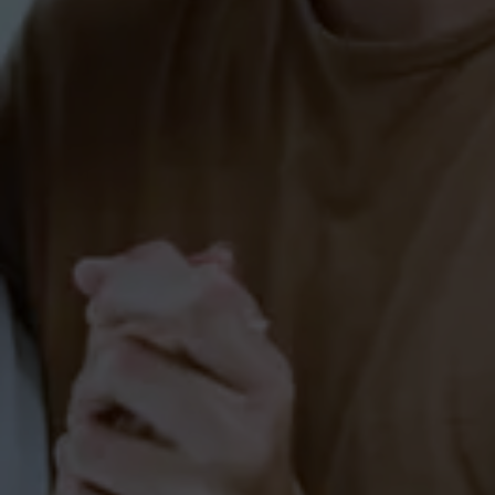
Tabata (Markdorf)
FITNESS
SCHÜLER
SINGLES
Jazz Dance und Hip-Hop