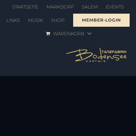
Zum
STARTSEITE
MARKDORF
SALEM
EVENTS
Inhalt
LINKS
MUSIK
SHOP
MEMBER-LOGIN
springen
WARENKORB