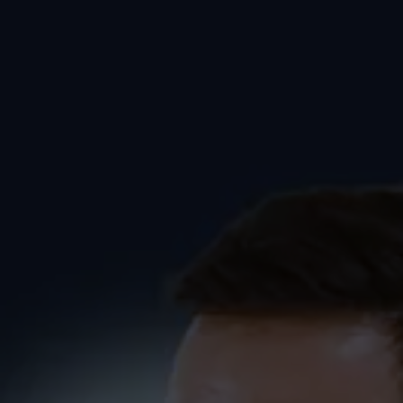
Spruch 04 – Fitness-Flat
Bodensee
FITNESS
SCHÜLER
SINGLES