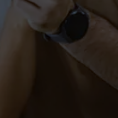
KINDER
Tanzkurs (Kurzkurs) in
Salem
PAARE-SALEM
Hochzeitstanzkurs Salem