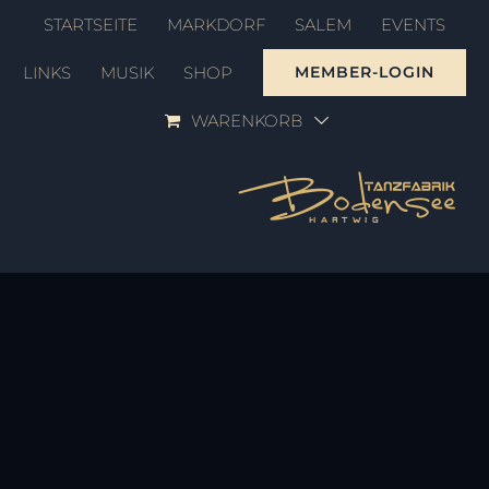
Zum
STARTSEITE
MARKDORF
SALEM
EVENTS
Inhalt
LINKS
MUSIK
SHOP
MEMBER-LOGIN
springen
WARENKORB