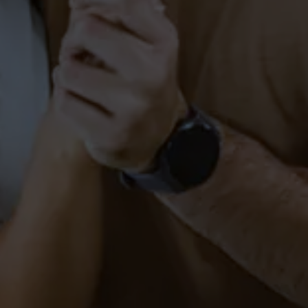
West-Coast-Swing in
Markdorf
PAARE
SCHÜLER
Hochzeitskurse Markdorf –
Sag Ja!
PAARE