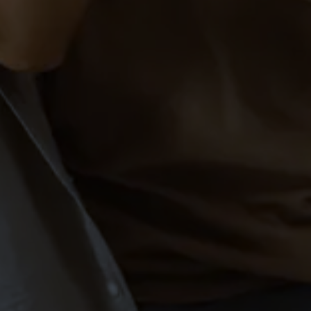
Discofox in Markdorf – Der
Kurs / Club!
PAARE
SCHÜLER
Tanzkurs für Paare in
Markdorf (Standard &
Latein)