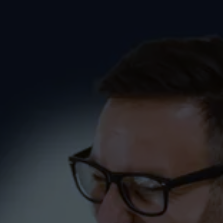
Spruch02 zum Tanzkurs
(Kurzkurs) in Markdorf
PAARE
SINGLES
SprüchePaare