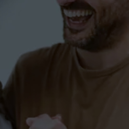
Spruch01 zum Tanzkurs
(Kurzkurs) in Markdorf
PAARE
SINGLES
SprüchePaare
Tanzkurs (Kurzkurs) in
Markdorf
PAARE
SINGLES