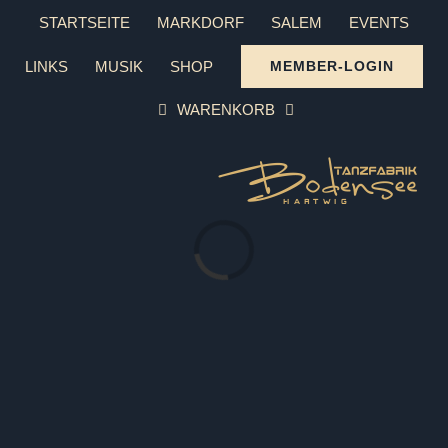
Zum
STARTSEITE
MARKDORF
SALEM
EVENTS
Inhalt
LINKS
MUSIK
SHOP
MEMBER-LOGIN
springen
WARENKORB
Laden...