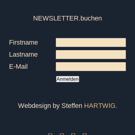
NEWSLETTER
.buchen
Firstname
Lastname
E-Mail
Anmelden
Webdesign by Steffen
HARTWIG.
Tanzschule Friedrichshafen, Tanzschule Ravensburg, Tanzschule überlingen, Tanzschule Pfullendorf, Tanzschule Oberteuringen, Tanzschule Meersburg, Tanzschule Immenstaad, Tanzschule Sigmaringen, Tanzschule Bodensee, Tanzschule Markdorf, Fitness, Ballett, Tanzkurs, Kurs, Breakdance, Privatstunden, Jazz, Kindertanz, Pilates, Zumba, Strong Nation, Tanz, Tanzen, Tango, Salsa, Tango Argentino, Gutschein, Privatkurs, Yoga, Fitnesscenter, Fitnessstudio, Markdorfgutschein, Bokwa, Tanzlehrer, Instructor, Ballettstunden, Ballettschule, Steffen, Candy, Hartwig, Turniertanz, Landesmeister, Presse, Rumba, Jive, Walzer, Hochzeit, Hochzeitskurs, Hochzeitstanzkurs, Hochzeitsblog, Event, Kindergeburtstag, Geburtstagsfeier, Tanzball, Veranstaltung, Vermietung, Mieten, Raum, Moderation, Abschlussball, Kurzkurs, Standard, Latein, Discofox, West Coast Swing, WCS, Tanzstudio, Hochzeitsportal