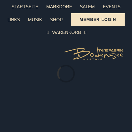
Zum
STARTSEITE
MARKDORF
SALEM
EVENTS
Inhalt
LINKS
MUSIK
SHOP
MEMBER-LOGIN
springen
WARENKORB
Laden...