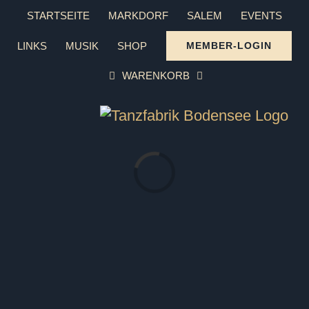
Zum
STARTSEITE
MARKDORF
SALEM
EVENTS
Inhalt
LINKS
MUSIK
SHOP
MEMBER-LOGIN
springen
WARENKORB
Laden...