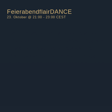
FeierabendflairDANCE
23. Oktober @ 21:00
-
23:00
CEST
#Salem #Neufrach #Tanzkurs #Paare
#Standard #Latein #PrinzMax #Discofox
#Kurzkurs #Crashkurs #Bodensee
#Bodenseekreis #Salemertal #Tanzschule
#Hartwig #TanzfabrikBodensee #Events
#Vermietungen #Steffen #Candy #Musik
#Galaball #Musiknacht #Party #Tango
#Salsa #Walzer #Hochzeitswalzer
#Privatstunden #Hochzeitstanz