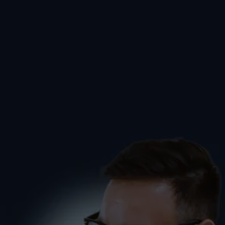
Spruch 04 – Fitness-Flat
Bodensee
FITNESS
SCHÜLER
SINGLES