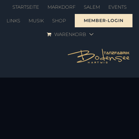
Zum
STARTSEITE
MARKDORF
SALEM
EVENTS
Inhalt
LINKS
MUSIK
SHOP
MEMBER-LOGIN
springen
WARENKORB