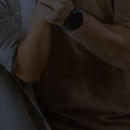
SCHÜLER
SINGLES
Fitness-Flat Bodensee
FITNESS
SCHÜLER
SINGLES
Pilates in Markdorf