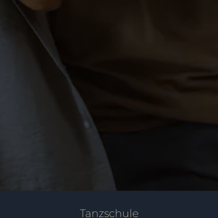
Hochzeitskurse Markdorf –
Sag Ja!
PAARE
Tanzschule