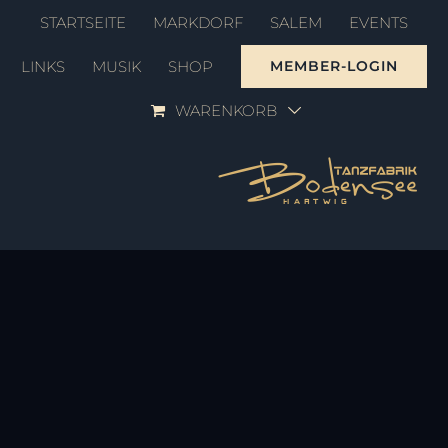
Zum
STARTSEITE
MARKDORF
SALEM
EVENTS
Inhalt
LINKS
MUSIK
SHOP
MEMBER-LOGIN
springen
WARENKORB