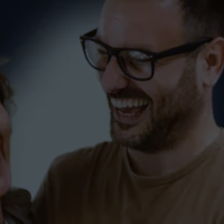
Spruch01 zum Tanzkurs
(Kurzkurs) in Markdorf
PAARE
SINGLES
SprüchePaare