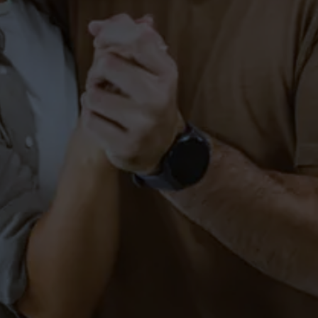
Hochzeitstanzkurs Salem
PAARE-SALEM
Tanzkurs (Kurzkurs) in
Markdorf
PAARE
SINGLES