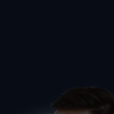
Spruch02 zum Tanzkurs
(Kurzkurs) in Markdorf
PAARE
SINGLES
SprüchePaare