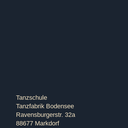
Tanzkurs für Paare in Markdor
Latein)
PAARE
SINGLES
Tanzschule
Tanzfabrik Bodensee
Ravensburgerstr. 32a
88677 Markdorf