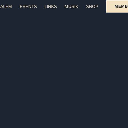
SALEM
EVENTS
LINKS
MUSIK
SHOP
MEMB
urs) in Markdorf
Spruch01 zum Tan
hePaare
PAARE
SING
Hochzeitstanzku