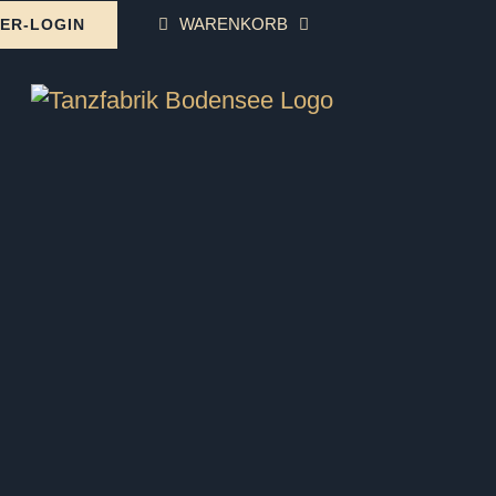
WARENKORB
ER-LOGIN
zkurs (Kurzkurs) in Markdorf
LES
SprüchePaare
rs Salem