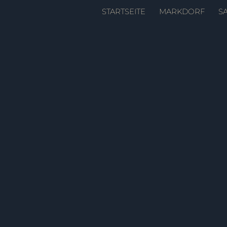
Zum
STARTSEITE
MARKDORF
S
Inhalt
springen