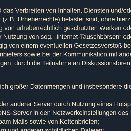
d das Verbreiten von Inhalten, Diensten und/od
 (z.B. Urheberrechte) belastet sind, ohne hierz
g von urheberrechtlich geschützten Werken ode
 Nutzung von sog. „Internet-Tauschbörsen“ ode
g von einem eventuellen Gesetzesverstoß bei 
anbieters sowie bei der Kommunikation mit and
gen, durch die Teilnahme an Diskussionsforen e
tlich großer Datenmengen und insbesondere di
er anderer Server durch Nutzung eines Hotspo
NS-Server in den Netzwerkeinstellungen des H
pam-Mails sowie von Kettenbriefen;
nern und anderen schädlichen Dateien;