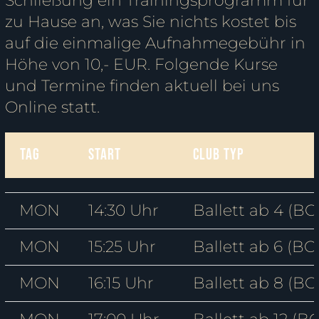
Schließung ein Trainingsprogramm für
zu Hause an, was Sie nichts kostet bis
auf die einmalige Aufnahmegebühr in
Höhe von 10,- EUR. Folgende Kurse
und Termine finden aktuell bei uns
Online statt.
TAG
Start
Club Typ
MON
14:30 Uhr
Ballett ab 4 (BC1
MON
15:25 Uhr
Ballett ab 6 (BC
MON
16:15 Uhr
Ballett ab 8 (BC