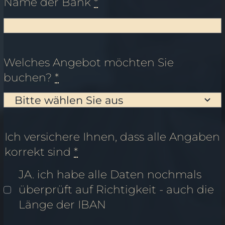
Name der Bank
*
Welches Angebot möchten Sie
buchen?
*
Ich versichere Ihnen, dass alle Angaben
korrekt sind
*
JA. ich habe alle Daten nochmals
überprüft auf Richtigkeit - auch die
Länge der IBAN