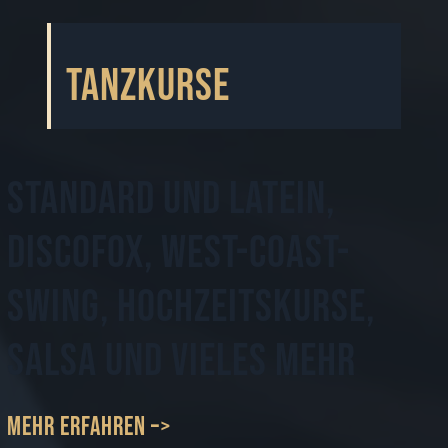
Tanzkurse
Standard und Latein,
Discofox, West-Coast-
Swing, Hochzeitskurse,
Salsa und vieles mehr
mehr erfahren –>