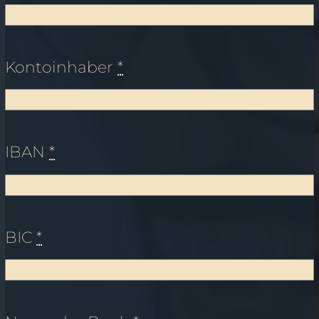
Kontoinhaber
*
IBAN
*
BIC
*