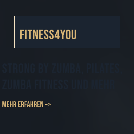
Fitness4You
Strong by Zumba, Pilates,
Zumba Fitness und mehr
mehr erfahren –>