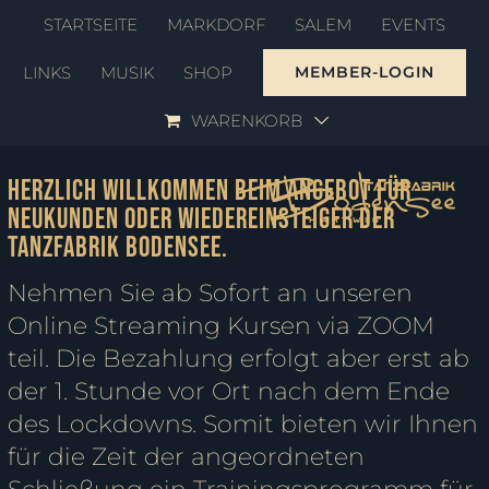
Zum
STARTSEITE
MARKDORF
SALEM
EVENTS
Inhalt
LINKS
MUSIK
SHOP
MEMBER-LOGIN
springen
ZOOM UP YOUR LIFE
WARENKORB
Herzlich Willkommen beim Angebot für
Neukunden oder Wiedereinsteiger der
Tanzfabrik Bodensee.
Nehmen Sie ab Sofort an unseren
Online Streaming Kursen via ZOOM
teil. Die Bezahlung erfolgt aber erst ab
der 1. Stunde vor Ort nach dem Ende
des Lockdowns. Somit bieten wir Ihnen
für die Zeit der angeordneten