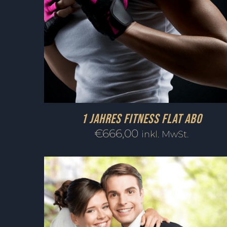
1 Jahres Fitness FLAT Abo
€
666,00
inkl. MwSt.