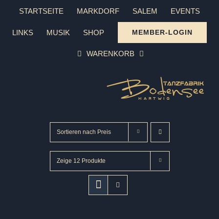
Zum
STARTSEITE
MARKDORF
SALEM
EVENTS
Inhalt
LINKS
MUSIK
SHOP
MEMBER-LOGIN
springen
WARENKORB
Sortieren nach
Preis
Zeige
12 Produkte