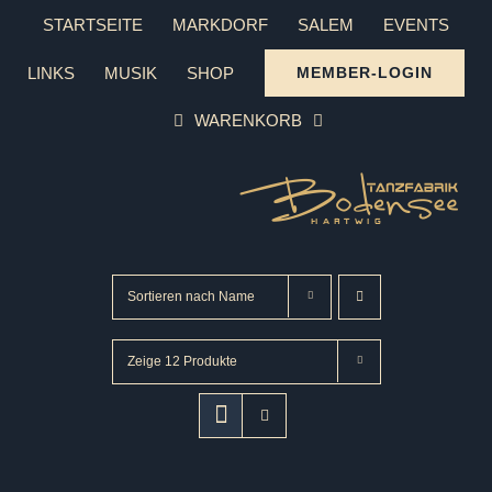
Zum
STARTSEITE
MARKDORF
SALEM
EVENTS
Inhalt
LINKS
MUSIK
SHOP
MEMBER-LOGIN
springen
WARENKORB
Sortieren nach
Name
Zeige
12 Produkte