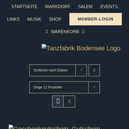
Zum
STARTSEITE
MARKDORF
SALEM
EVENTS
Inhalt
LINKS
MUSIK
SHOP
MEMBER-LOGIN
springen
WARENKORB
Sortieren nach
Datum
Zeige
12 Produkte