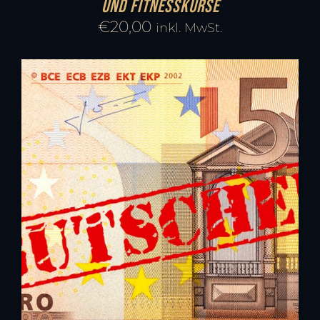
und Fitnesskurse
€
20,00
inkl. MwSt.