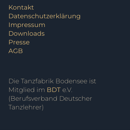
Kontakt
Datenschutzerklärung
Impressum
Downloads
Presse
AGB
Die Tanzfabrik Bodensee ist
Mitglied im
BDT
e.V.
(Berufsverband Deutscher
Tanzlehrer)
ensee, Tanzschule Markdorf, Fitness, Ballett, Tanzkurs, Kurs, Breakdance, Privatstunden, Jazz, Kindertanz, Pilates, Zumba, Strong Nation, Tanz, Tanzen, Tango, Salsa, Tango Argentino, Gutschein, Privatkurs, Yoga, Fitnesscenter, Fitnessstudio, Markdorfgutschein, Bokwa, Tanzlehrer, Instructor, Ballettstunden, Ballettschule, Steffen, Candy, Hartwig, Turniertanz, Landesmeister, Presse, Rumba, Jive, Walzer, Hochzeit, Hochzeitskurs, Hochzeitstanzkurs, Hochzeitsblog, E