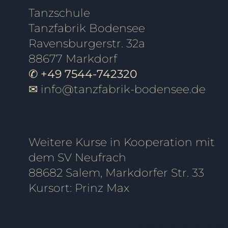
Tanzschule
Tanzfabrik Bodensee
Ravensburgerstr. 32a
88677 Markdorf
✆ +49 7544-742320
✉
info@tanzfabrik-bodensee.de
Weitere Kurse in Kooperation mit
dem SV Neufrach
88682 Salem, Markdorfer Str. 33
Kursort: Prinz Max
Tanzschule Friedrichshafen, Tanzschule Ravensburg, Tanzschule überlingen, Tanzschule Pfullendorf, Tanzschule Oberteuringen, Tanzschule Meersburg, Tanzschule Immenstaad, Tanzschule Sigmaringen, Tanzschule Bod