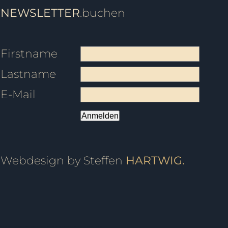
NEWSLETTER
.buchen
Firstname
Lastname
E-Mail
Anmelden
Webdesign by Steffen
HARTWIG.
vent, Kindergeburtstag, Geburtstagsfeier, Tanzball, Veranstaltung, Vermietung, Mieten, Raum, Moderation, Abschlussball, Kurzkurs, Standard, Latein, Discofox, West Coast Swing, WCS, Tanzstudio, Hochzeitsportal