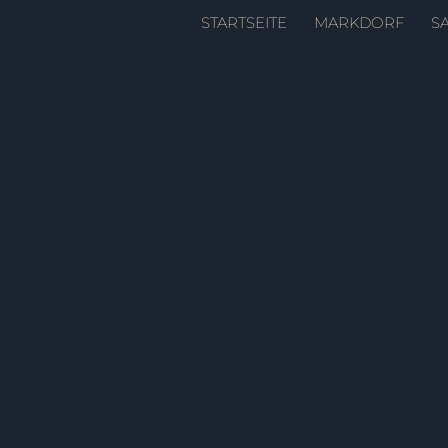
Zum
STARTSEITE
MARKDORF
S
Inhalt
springen