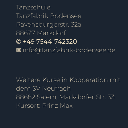
Tanzschule
Tanzfabrik Bodensee
Ravensburgerstr. 32a
88677 Markdorf
✆ +49 7544-742320
✉
info@tanzfabrik-bodensee.de
Weitere Kurse in Kooperation mit
dem SV Neufrach
88682 Salem, Markdorfer Str. 33
Kursort: Prinz Max
Tanzschule Friedrichshafen, Tanzschule Ravensburg, Tanzschule überlingen, Tanzschule Pfullendorf, Tanzschule Oberteuringen, Tanzschule Meersburg, Tanzschule Immenstaad, Tanzschule Sigmaringen, Tanzschule Bod