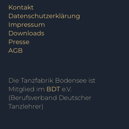
Kontakt
Datenschutzerklärung
Impressum
Downloads
Presse
AGB
Die Tanzfabrik Bodensee ist
Mitglied im
BDT
e.V.
(Berufsverband Deutscher
Tanzlehrer)
ensee, Tanzschule Markdorf, Fitness, Ballett, Tanzkurs, Kurs, Breakdance, Privatstunden, Jazz, Kindertanz, Pilates, Zumba, Strong Nation, Tanz, Tanzen, Tango, Salsa, Tango Argentino, Gutschein, Privatkurs, Yoga, Fitnesscenter, Fitnessstudio, Markdorfgutschein, Bokwa, Tanzlehrer, Instructor, Ballettstunden, Ballettschule, Steffen, Candy, Hartwig, Turniertanz, Landesmeister, Presse, Rumba, Jive, Walzer, Hochzeit, Hochzeitskurs, Hochzeitstanzkurs, Hochzeitsblog, E