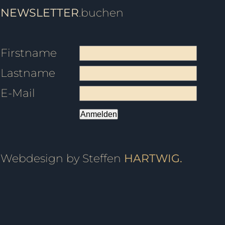
NEWSLETTER
.buchen
Firstname
Lastname
E-Mail
Anmelden
Webdesign by Steffen
HARTWIG.
vent, Kindergeburtstag, Geburtstagsfeier, Tanzball, Veranstaltung, Vermietung, Mieten, Raum, Moderation, Abschlussball, Kurzkurs, Standard, Latein, Discofox, West Coast Swing, WCS, Tanzstudio, Hochzeitsportal