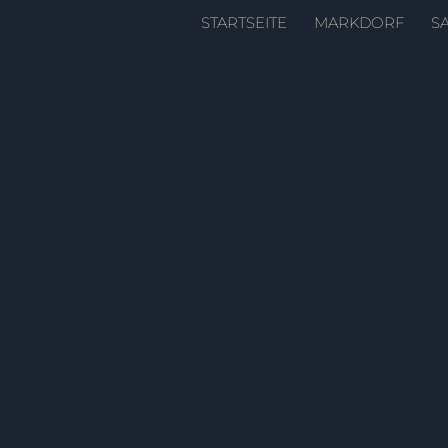
Zum
STARTSEITE
MARKDORF
S
Inhalt
springen