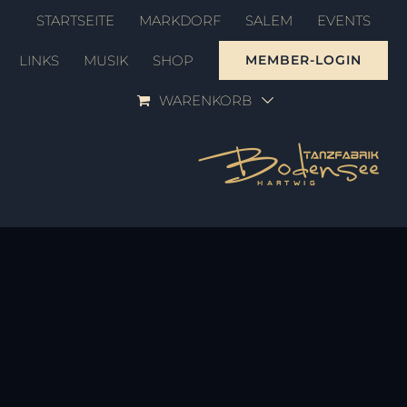
Zum
STARTSEITE
MARKDORF
SALEM
EVENTS
Inhalt
LINKS
MUSIK
SHOP
MEMBER-LOGIN
springen
WARENKORB