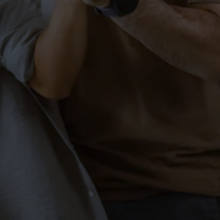
Breakdance in Markdorf
KINDER
SCHÜLER
SINGLES
Kindertanzen in Markdorf
für Kids
KINDER