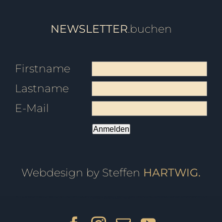
NEWSLETTER
.buchen
Firstname
Lastname
E-Mail
Anmelden
Webdesign by Steffen
HARTWIG.
Tanzschule Friedrichshafen, Tanzschule Ravensburg, Tanzschule überlingen, Tanzschule Pfullendorf, Tanzschule Oberteuringen, Tanzschule Meersburg, Tanzschule Immenstaad, Tanzschule Sigmaringen, Tanzschule Bodensee, Tanzschule Markdorf, Fitness, Ballett, Tanzkurs, Kurs, Breakdance, Privatstunden, Jazz, Kindertanz, Pilates, Zumba, Strong Nation, Tanz, Tanzen, Tango, Salsa, Tango Argentino, Gutschein, Privatkurs, Yoga, Fitnesscenter, Fitnessstudio, Markdorfgutschein, Bokwa, Tanzlehrer, Instructor, Ballettstunden, Ballettschule, Steffen, Candy, Hartwig, Turniertanz, Landesmeister, Presse, Rumba, Jive, Walzer, Hochzeit, Hochzeitskurs, Hochzeitstanzkurs, Hochzeitsblog, Event, Kindergeburtstag, Geburtstagsfeier, Tanzball, Veranstaltung, Vermietung, Mieten, Raum, Moderation, Abschlussball, Kurzkurs, Standard, Latein, Discofox, West Coast Swing, WCS, Tanzstudio, Hochzeitsportal