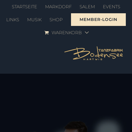
Zum
STARTSEITE
MARKDORF
SALEM
EVENTS
Inhalt
LINKS
MUSIK
SHOP
MEMBER-LOGIN
springen
WARENKORB