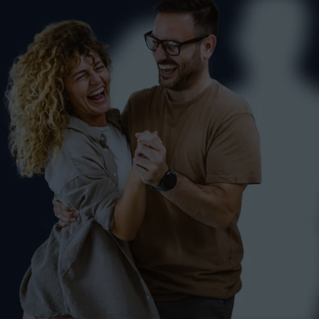
Gutschein verschenken
FITNESS
PAARE
PAARE-SALEM
SCHÜLER
SINGLES