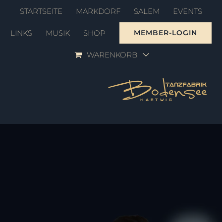
Zum
STARTSEITE
MARKDORF
SALEM
EVENTS
Inhalt
LINKS
MUSIK
SHOP
MEMBER-LOGIN
springen
WARENKORB