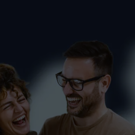
Spruch 04 – Fitness-Flat
Bodensee
FITNESS
SCHÜLER
SINGLES