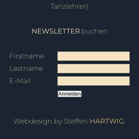
Tanzlehrer)
NEWSLETTER
.buchen
Firstname
Lastname
E-Mail
Anmelden
Webdesign by Steffen
HARTWIG.
Tanzschule Friedrichshafen, Tanzschule Ravensburg, Tanzschule überlingen, Tanzschule Pfullendorf, Tanzschule Oberteuringen, Tanzschule Meersburg, Tanzschule Immenstaad, Tanzschule Sigmaringen, Tanzschule Bodensee, Tanzschule Markdorf, Fitness, Ballett, Tanzkurs, Kurs, Breakdance, Privatstunden, Jazz, Kindertanz, Pilates, Zumba, Strong Nation, Tanz, Tanzen, Tango, Salsa, Tango Argentino, Gutschein, Privatkurs, Yoga, Fitnesscenter, Fitnessstudio, Markdorfgutschein, Bokwa, Tanzlehrer, Instructor, Ballettstunden, Ballettschule, Steffen, Candy, Hartwig, Turniertanz, Landesmeister, Presse, Rumba, Jive, Walzer, Hochzeit, Hochzeitskurs, Hochzeitstanzkurs, Hochzeitsblog, Event, Kindergeburtstag, Geburtstagsfeier, Tanzball, Veranstaltung, Vermietung, Mieten, Raum, Moderation, Abschlussball, Kurzkurs, Standard, Latein, Discofox, West Coast Swing, WCS, Tanzstudio, Hochzeitsportal