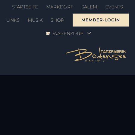
Zum
STARTSEITE
MARKDORF
SALEM
EVENTS
Inhalt
LINKS
MUSIK
SHOP
MEMBER-LOGIN
springen
WARENKORB