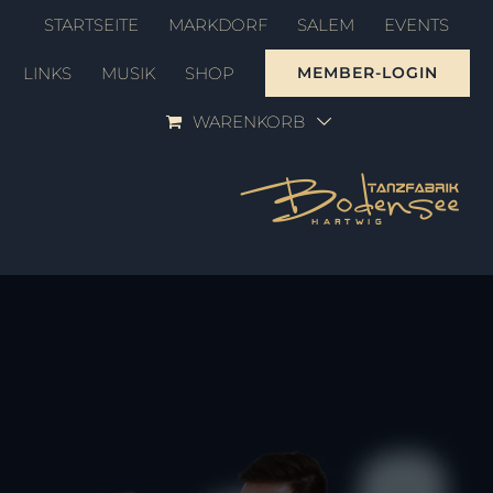
Zum
STARTSEITE
MARKDORF
SALEM
EVENTS
Inhalt
LINKS
MUSIK
SHOP
MEMBER-LOGIN
springen
WARENKORB