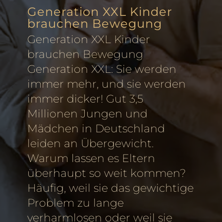
Generation XXL Kinder
brauchen Bewegung
Generation XXL Kinder
brauchen Bewegung
Generation XXL: Sie werden
immer mehr, und sie werden
immer dicker! Gut 3,5
Millionen Jungen und
Mädchen in Deutschland
leiden an Übergewicht.
Warum lassen es Eltern
überhaupt so weit kommen?
Häufig, weil sie das gewichtige
Problem zu lange
verharmlosen oder weil sie