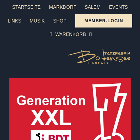
Zum
STARTSEITE
MARKDORF
SALEM
EVENTS
Inhalt
LINKS
MUSIK
SHOP
MEMBER-LOGIN
springen
WARENKORB