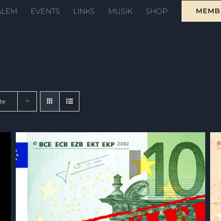
ALEM
EVENTS
LINKS
MUSIK
SHOP
MEMB
te