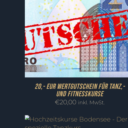
20,- EUR Wertgutschein für Tanz,-
und Fitnesskurse
€
20,00
inkl. MwSt.