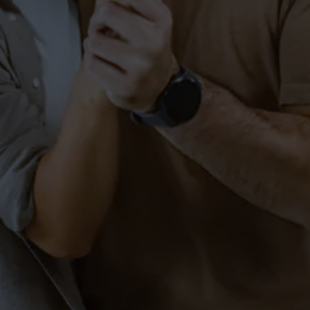
Tanzkurs für Paare in Salem
(Standard & Latein)
PAARE-SALEM
Hochzeitskurse Markdorf –
Sag Ja!
PAARE