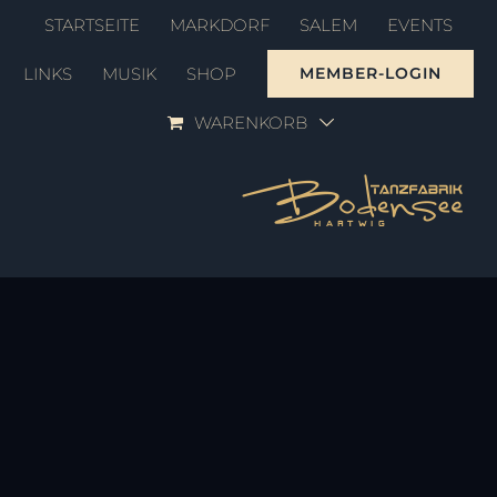
Zum
STARTSEITE
MARKDORF
SALEM
EVENTS
Inhalt
LINKS
MUSIK
SHOP
MEMBER-LOGIN
springen
WARENKORB