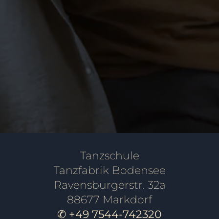
Tanzkurs für Paare in
Markdorf (Standard &
Latein)
PAARE
SINGLES
Tanzschule
Tanzfabrik Bodensee
Ravensburgerstr. 32a
88677 Markdorf
✆ +49 7544-742320