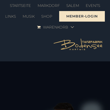
Zum
STARTSEITE
MARKDORF
SALEM
EVENTS
Inhalt
LINKS
MUSIK
SHOP
MEMBER-LOGIN
springen
WARENKORB