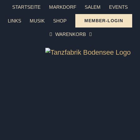
Zum
STARTSEITE
MARKDORF
SALEM
EVENTS
Inhalt
LINKS
MUSIK
SHOP
MEMBER-LOGIN
springen
WARENKORB
Jazz Dance und Hip-Hop
KINDER