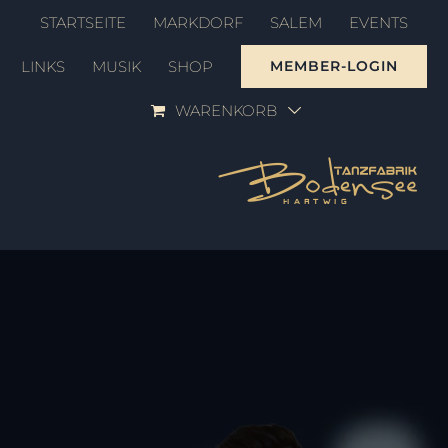
Zum
STARTSEITE
MARKDORF
SALEM
EVENTS
Inhalt
LINKS
MUSIK
SHOP
MEMBER-LOGIN
springen
WARENKORB