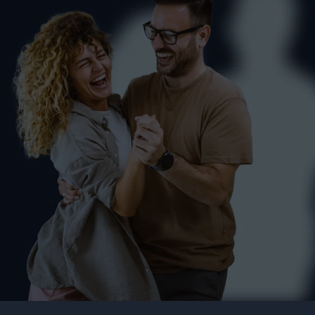
Tanzkurs für Paare in
Markdorf (Standard &
Latein)
PAARE
SINGLES