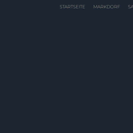
Zum
STARTSEITE
MARKDORF
S
Inhalt
springen