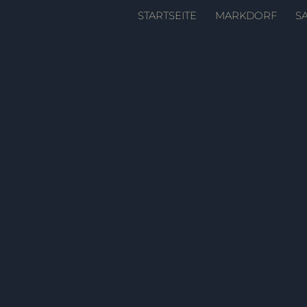
Zum
STARTSEITE
MARKDORF
S
Inhalt
springen