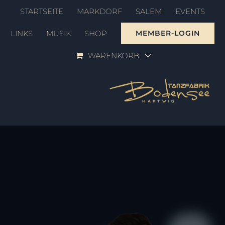
Zum
STARTSEITE
MARKDORF
SALEM
EVENTS
Inhalt
LINKS
MUSIK
SHOP
MEMBER-LOGIN
springen
WARENKORB