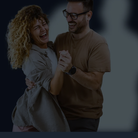
Tanzkurs für Paare in
Markdorf (Standard &
Latein)
PAARE
SINGLES