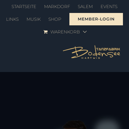
Zum
STARTSEITE
MARKDORF
SALEM
EVENTS
Inhalt
LINKS
MUSIK
SHOP
MEMBER-LOGIN
springen
WARENKORB