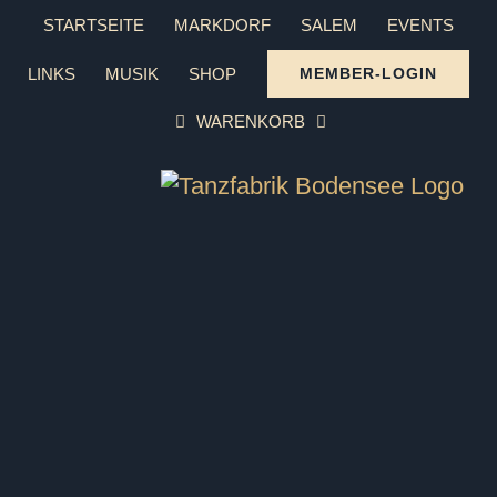
Zum
STARTSEITE
MARKDORF
SALEM
EVENTS
Inhalt
LINKS
MUSIK
SHOP
MEMBER-LOGIN
springen
WARENKORB
Hochzeitskurse Markdorf – Sag
Ja!
PAARE