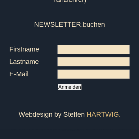
NEWSLETTER
.buchen
Firstname
Lastname
E-Mail
Anmelden
Webdesign by Steffen
HARTWIG.
Tanzschule Friedrichshafen, Tanzschule Ravensburg, Tanzschule überlingen, Tanzschule Pfullendorf, Tanzschule Oberteuringen, Tanzschule Meersburg, Tanzschule Immenstaad, Tanzschule Sigmaringen, Tanzschule Bodensee, Tanzschule Markdorf, Fitness, Ballett, Tanzkurs, Kurs, Breakdance, Privatstunden, Jazz, Kindertanz, Pilates, Zumba, Strong Nation, Tanz, Tanzen, Tango, Salsa, Tango Argentino, Gutschein, Privatkurs, Yoga, Fitnesscenter, Fitnessstudio, Markdorfgutschein, Bokwa, Tanzlehrer, Instructor, Ballettstunden, Ballettschule, Steffen, Candy, Hartwig, Turniertanz, Landesmeister, Presse, Rumba, Jive, Walzer, Hochzeit, Hochzeitskurs, Hochzeitstanzkurs, Hochzeitsblog, Event, Kindergeburtstag, Geburtstagsfeier, Tanzball, Veranstaltung, Vermietung, Mieten, Raum, Moderation, Abschlussball, Kurzkurs, Standard, Latein, Discofox, West Coast Swing, WCS, Tanzstudio, Hochzeitsportal