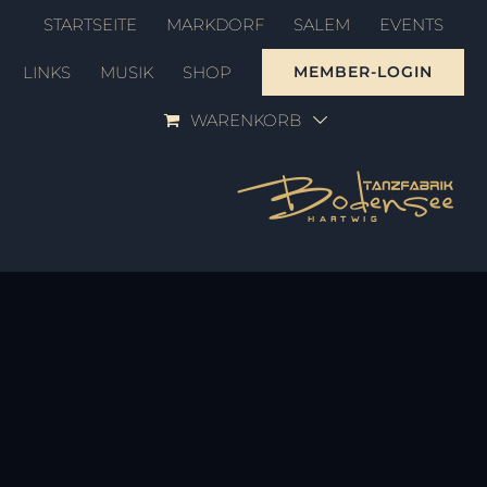
Zum
STARTSEITE
MARKDORF
SALEM
EVENTS
Inhalt
LINKS
MUSIK
SHOP
MEMBER-LOGIN
springen
WARENKORB