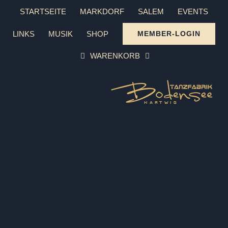
Zum
STARTSEITE
MARKDORF
SALEM
EVENTS
Inhalt
LINKS
MUSIK
SHOP
MEMBER-LOGIN
springen
WARENKORB