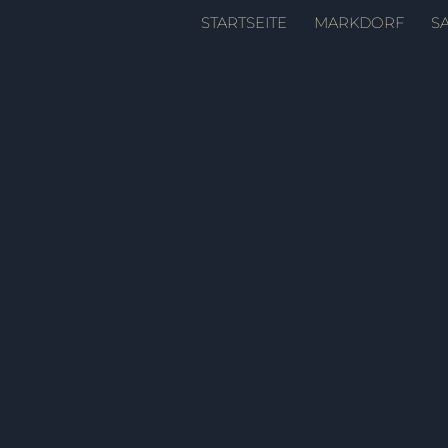
Zum
STARTSEITE
MARKDORF
S
Inhalt
springen