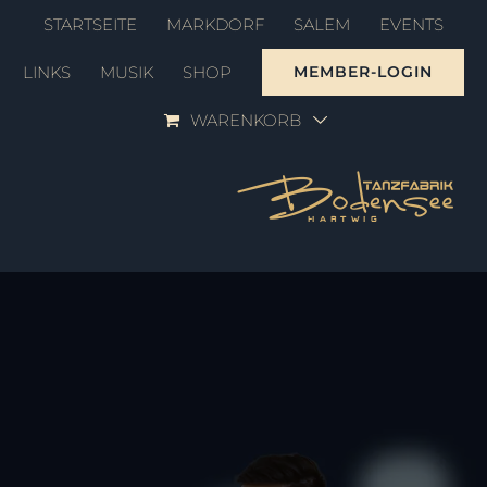
Zum
STARTSEITE
MARKDORF
SALEM
EVENTS
Inhalt
LINKS
MUSIK
SHOP
MEMBER-LOGIN
springen
WARENKORB